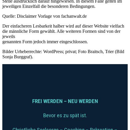
Stelle ausdrücklich darauf hingewiesen. In diesem Falle gelten im
jeweiligen Einzelfall die besonderen Bedingungen.
Quelle: Disclaimer Vorlage von fachanwalt.de
Der einfacheren Lesbarkeit halber wird auf dieser Website vielfach
die männliche Form gewählt. Alle weiteren Formen sind von der
jeweils
genannten Form jedoch immer eingeschlossen.
Bilder Urheberrechte: WordPress; privat; Foto Braitsch, Trier (Bild
Sonja Burggraf).
FREI WERDEN – NEU WERDEN
Bevor es zu spät ist.
Christliche Seelsorge – Coaching – Rekreation –