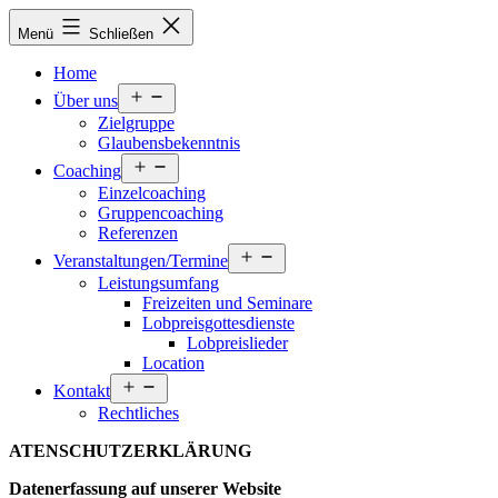
Zum
Willkommen
Menü
Schließen
Inhalt
springen
Home
Menü
Über uns
öffnen
Zielgruppe
Glaubensbekenntnis
Menü
Coaching
öffnen
Einzelcoaching
Gruppencoaching
Referenzen
Menü
Veranstaltungen/Termine
öffnen
Leistungsumfang
Freizeiten und Seminare
Lobpreisgottesdienste
Lobpreislieder
Location
Menü
Kontakt
öffnen
Rechtliches
ATENSCHUTZERKLÄRUNG
Datenerfassung auf unserer Website