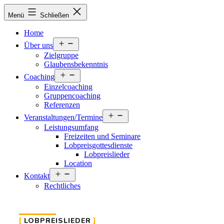
Zum
Willkommen
Menü
Schließen
Inhalt
springen
Home
Menü
Über uns
öffnen
Zielgruppe
Glaubensbekenntnis
Menü
Coaching
öffnen
Einzelcoaching
Gruppencoaching
Referenzen
Menü
Veranstaltungen/Termine
öffnen
Leistungsumfang
Freizeiten und Seminare
Lobpreisgottesdienste
Lobpreislieder
Location
Menü
Kontakt
öffnen
Rechtliches
LOBPREISLIEDER